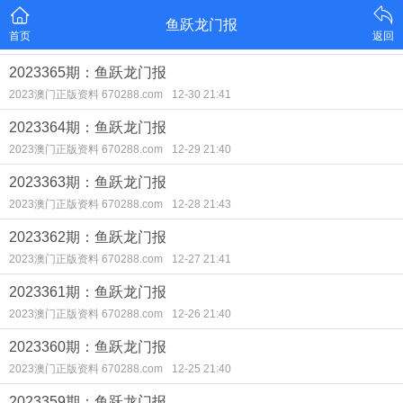
鱼跃龙门报
首页
返回
2023365期：鱼跃龙门报
2023澳门正版资料 670288.com
12-30 21:41
2023364期：鱼跃龙门报
2023澳门正版资料 670288.com
12-29 21:40
2023363期：鱼跃龙门报
2023澳门正版资料 670288.com
12-28 21:43
2023362期：鱼跃龙门报
2023澳门正版资料 670288.com
12-27 21:41
2023361期：鱼跃龙门报
2023澳门正版资料 670288.com
12-26 21:40
2023360期：鱼跃龙门报
2023澳门正版资料 670288.com
12-25 21:40
2023359期：鱼跃龙门报