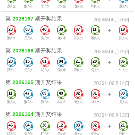
龙/金
猴/火
羊/木
虎/金
兔/火
狗/火
龙/水
第
2026167
期开奖结果
2026年06月16日
+
23
03
40
39
07
11
19
猴/水
龙/火
兔/火
龙/木
鼠/土
猴/火
鼠/火
第
2026166
期开奖结果
2026年06月15日
+
20
15
01
04
21
28
06
猪/土
龙/水
马/水
兔/金
狗/土
兔/土
牛/土
第
2026165
期开奖结果
2026年06月14日
+
11
47
09
49
02
01
03
猴/火
猴/木
狗/木
马/火
蛇/火
马/水
龙/火
第
2026164
期开奖结果
2026年06月13日
+
46
04
38
12
03
02
21
鸡/木
兔/金
蛇/木
羊/金
龙/火
蛇/火
狗/土