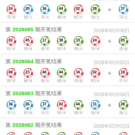
+
24
20
36
44
02
28
37
羊/木
猪/土
羊/土
猪/水
蛇/火
兔/土
马/土
第
2026065
期开奖结果
2026年03月06日
+
02
45
17
38
33
24
05
蛇/火
狗/水
虎/木
蛇/木
狗/火
羊/木
虎/金
第
2026064
期开奖结果
2026年03月05日
+
08
23
40
44
34
02
18
猪/木
猴/水
兔/火
猪/水
鸡/金
蛇/火
牛/火
第
2026063
期开奖结果
2026年03月04日
+
36
26
37
02
44
31
28
羊/土
蛇/金
马/土
蛇/火
猪/水
鼠/水
兔/土
第
2026062
期开奖结果
2026年03月03日