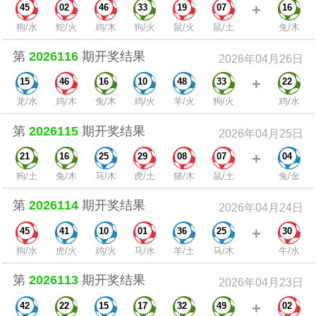
+
45
02
46
33
19
07
16
狗/水
蛇/火
鸡/木
狗/火
鼠/火
鼠/土
兔/木
第
2026116
期开奖结果
2026年04月26日
+
15
46
16
10
48
33
22
龙/水
鸡/木
兔/木
鸡/火
羊/火
狗/火
鸡/水
第
2026115
期开奖结果
2026年04月25日
+
21
16
25
29
08
07
04
狗/土
兔/木
马/木
虎/土
猪/木
鼠/土
兔/金
第
2026114
期开奖结果
2026年04月24日
+
45
41
10
01
36
25
30
狗/水
虎/火
鸡/火
马/水
羊/土
马/木
牛/水
第
2026113
期开奖结果
2026年04月23日
+
42
22
15
17
32
49
02