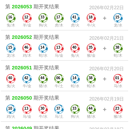
第
2026053
期开奖结果
2026年02月22日
+
16
12
33
17
41
18
15
兔/木
羊/金
狗/火
虎/木
虎/火
牛/火
龙/水
第
2026052
期开奖结果
2026年02月21日
+
15
46
14
13
40
35
38
龙/水
鸡/木
蛇/水
马/金
兔/火
猴/金
蛇/木
第
2026051
期开奖结果
2026年02月20日
+
40
42
44
06
14
38
01
兔/火
牛/金
猪/水
牛/土
蛇/水
蛇/木
马/水
第
2026050
期开奖结果
2026年02月19日
+
10
13
30
37
33
44
23
鸡/火
马/金
牛/水
马/土
狗/火
猪/水
猴/水
第
2026049
期开奖结果