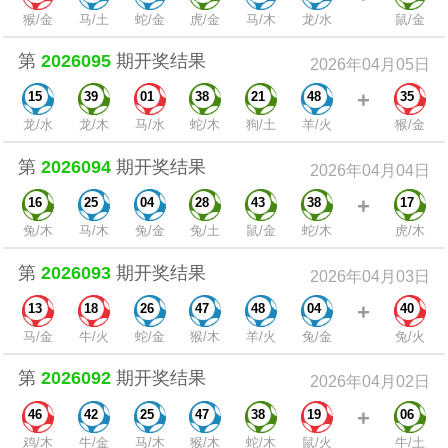
猴/金
马/土
蛇/金
虎/金
马/木
龙/水
鼠/金
第
2026095
期开奖结果
2026年04月05日
+
15
39
01
38
21
48
35
龙/水
龙/木
马/水
蛇/木
狗/土
羊/火
猴/金
第
2026094
期开奖结果
2026年04月04日
+
16
25
04
28
43
38
17
兔/木
马/木
兔/金
兔/土
鼠/金
蛇/木
虎/木
第
2026093
期开奖结果
2026年04月03日
+
13
18
26
47
48
04
40
马/金
牛/火
蛇/金
猴/木
羊/火
兔/金
兔/火
第
2026092
期开奖结果
2026年04月02日
+
46
42
25
47
38
19
06
鸡/木
牛/金
马/木
猴/木
蛇/木
鼠/火
牛/土