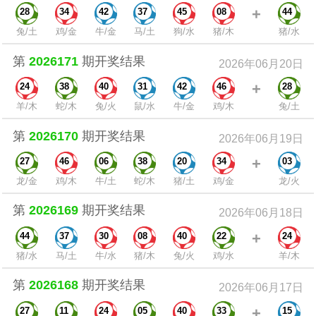
+
28
34
42
37
45
08
44
兔/土
鸡/金
牛/金
马/土
狗/水
猪/木
猪/水
第
2026171
期开奖结果
2026年06月20日
+
24
38
40
31
42
46
28
羊/木
蛇/木
兔/火
鼠/水
牛/金
鸡/木
兔/土
第
2026170
期开奖结果
2026年06月19日
+
27
46
06
38
20
34
03
龙/金
鸡/木
牛/土
蛇/木
猪/土
鸡/金
龙/火
第
2026169
期开奖结果
2026年06月18日
+
44
37
30
08
40
22
24
猪/水
马/土
牛/水
猪/木
兔/火
鸡/水
羊/木
第
2026168
期开奖结果
2026年06月17日
+
27
11
24
05
40
33
15