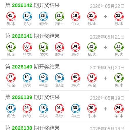
第
2026142
期开奖结果
2026年05月22日
+
45
15
26
21
18
35
23
狗/水
龙/水
蛇/金
狗/土
牛/火
猴/金
猴/水
第
2026141
期开奖结果
2026年05月21日
+
43
08
17
02
34
32
33
鼠/金
猪/木
虎/木
蛇/火
鸡/金
猪/火
狗/火
第
2026140
期开奖结果
2026年05月20日
+
13
10
42
04
46
34
16
马/金
鸡/火
牛/金
兔/金
鸡/木
鸡/金
兔/木
第
2026139
期开奖结果
2026年05月19日
+
41
45
48
01
36
30
24
虎/火
狗/水
羊/火
马/水
羊/土
牛/水
羊/木
第
2026138
期开奖结果
2026年05月18日