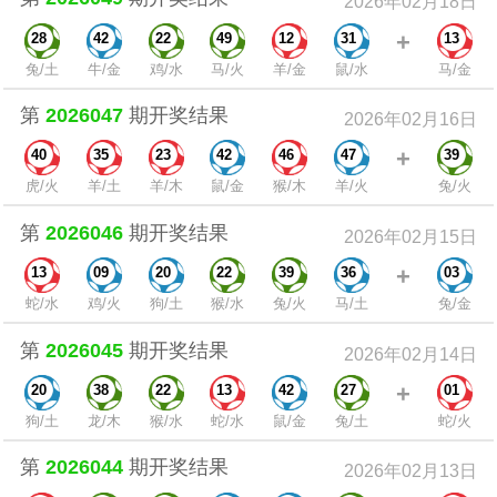
2026年02月18日
+
28
42
22
49
12
31
13
兔/土
牛/金
鸡/水
马/火
羊/金
鼠/水
马/金
第
2026047
期开奖结果
2026年02月16日
+
40
35
23
42
46
47
39
虎/火
羊/土
羊/木
鼠/金
猴/木
羊/火
兔/火
第
2026046
期开奖结果
2026年02月15日
+
13
09
20
22
39
36
03
蛇/水
鸡/火
狗/土
猴/水
兔/火
马/土
兔/金
第
2026045
期开奖结果
2026年02月14日
+
20
38
22
13
42
27
01
狗/土
龙/木
猴/水
蛇/水
鼠/金
兔/土
蛇/火
第
2026044
期开奖结果
2026年02月13日