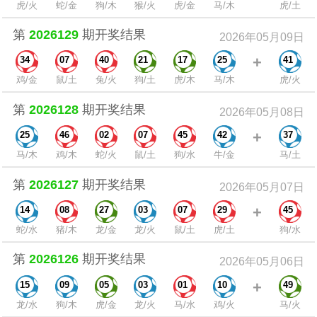
虎/火
蛇/金
狗/木
猴/火
虎/金
马/木
虎/土
第
2026129
期开奖结果
2026年05月09日
+
34
07
40
21
17
25
41
鸡/金
鼠/土
兔/火
狗/土
虎/木
马/木
虎/火
第
2026128
期开奖结果
2026年05月08日
+
25
46
02
07
45
42
37
马/木
鸡/木
蛇/火
鼠/土
狗/水
牛/金
马/土
第
2026127
期开奖结果
2026年05月07日
+
14
08
27
03
07
29
45
蛇/水
猪/木
龙/金
龙/火
鼠/土
虎/土
狗/水
第
2026126
期开奖结果
2026年05月06日
+
15
09
05
03
01
10
49
龙/水
狗/木
虎/金
龙/火
马/水
鸡/火
马/火