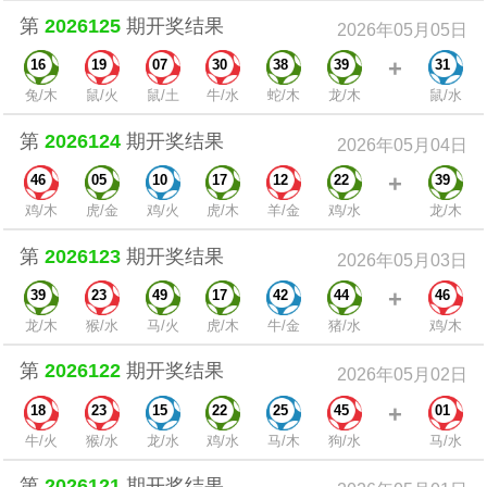
第
2026125
期开奖结果
2026年05月05日
+
16
19
07
30
38
39
31
兔/木
鼠/火
鼠/土
牛/水
蛇/木
龙/木
鼠/水
第
2026124
期开奖结果
2026年05月04日
+
46
05
10
17
12
22
39
鸡/木
虎/金
鸡/火
虎/木
羊/金
鸡/水
龙/木
第
2026123
期开奖结果
2026年05月03日
+
39
23
49
17
42
44
46
龙/木
猴/水
马/火
虎/木
牛/金
猪/水
鸡/木
第
2026122
期开奖结果
2026年05月02日
+
18
23
15
22
25
45
01
牛/火
猴/水
龙/水
鸡/水
马/木
狗/水
马/水
第
2026121
期开奖结果