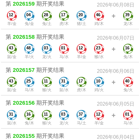
第
2026159
期开奖结果
2026年06月08日
+
12
04
28
17
20
46
39
羊/金
兔/金
兔/土
虎/木
猪/土
鸡/木
龙/木
第
2026158
期开奖结果
2026年06月07日
+
43
48
03
01
12
23
16
鼠/金
羊/火
龙/火
马/水
羊/金
猴/水
兔/木
第
2026157
期开奖结果
2026年06月06日
+
43
25
11
31
17
10
40
鼠/金
马/木
猴/火
鼠/水
虎/木
鸡/火
兔/火
第
2026156
期开奖结果
2026年06月05日
+
31
16
11
03
37
12
01
鼠/水
兔/木
猴/火
龙/火
马/土
羊/金
马/水
第
2026155
期开奖结果
2026年06月04日