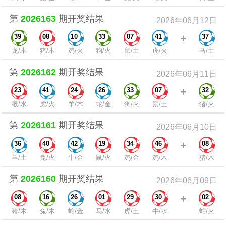
第
2026163
期开奖结果
2026年06月12日
+
39
08
10
33
07
41
37
龙/木
猪/木
鸡/火
狗/火
鼠/土
虎/火
马/土
第
2026162
期开奖结果
2026年06月11日
+
23
41
24
26
33
07
32
猴/水
虎/火
羊/木
蛇/金
狗/火
鼠/土
猪/火
第
2026161
期开奖结果
2026年06月10日
+
36
40
42
19
34
46
08
羊/土
兔/火
牛/金
鼠/火
鸡/金
鸡/木
猪/木
第
2026160
期开奖结果
2026年06月09日
+
08
16
26
01
29
30
02
猪/木
兔/木
蛇/金
马/水
虎/土
牛/水
蛇/火