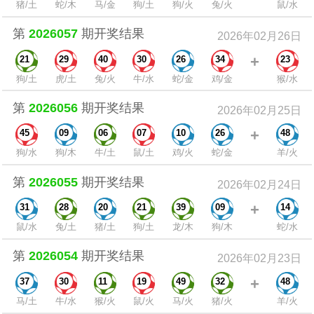
猪/土
蛇/木
马/金
狗/土
狗/火
兔/火
鼠/水
第
2026057
期开奖结果
2026年02月26日
+
21
29
40
30
26
34
23
狗/土
虎/土
兔/火
牛/水
蛇/金
鸡/金
猴/水
第
2026056
期开奖结果
2026年02月25日
+
45
09
06
07
10
26
48
狗/水
狗/木
牛/土
鼠/土
鸡/火
蛇/金
羊/火
第
2026055
期开奖结果
2026年02月24日
+
31
28
20
21
39
09
14
鼠/水
兔/土
猪/土
狗/土
龙/木
狗/木
蛇/水
第
2026054
期开奖结果
2026年02月23日
+
37
30
11
19
49
32
48
马/土
牛/水
猴/火
鼠/火
马/火
猪/火
羊/火