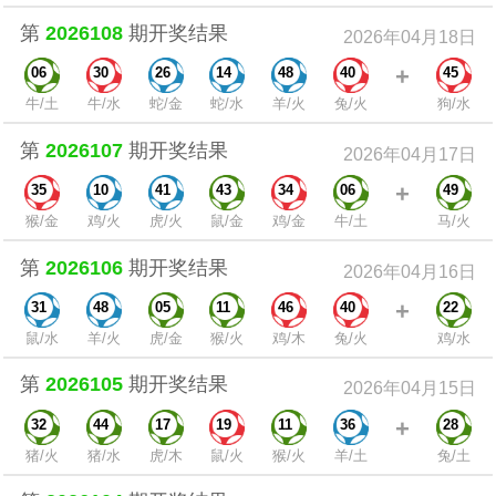
第
2026108
期开奖结果
2026年04月18日
+
06
30
26
14
48
40
45
牛/土
牛/水
蛇/金
蛇/水
羊/火
兔/火
狗/水
第
2026107
期开奖结果
2026年04月17日
+
35
10
41
43
34
06
49
猴/金
鸡/火
虎/火
鼠/金
鸡/金
牛/土
马/火
第
2026106
期开奖结果
2026年04月16日
+
31
48
05
11
46
40
22
鼠/水
羊/火
虎/金
猴/火
鸡/木
兔/火
鸡/水
第
2026105
期开奖结果
2026年04月15日
+
32
44
17
19
11
36
28
猪/火
猪/水
虎/木
鼠/火
猴/火
羊/土
兔/土